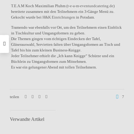
T.E.A.M Koch Maximilian Pluhm (
t-e-a-m-eventundcatering.de
)
bereitete zusammen mit den Teilnehmern ein 3-Gänge Menü zu.
Gekocht wurde bei
H&K Einrichtungen
in Potsdam.
Tramendo war ebenfalls vor Ort, um den Teilnehmern einen Einblick
in Tischkultur und Umgangsformen zu geben.
Die Themen gingen vom richtigen Eindecken der Tafel,
Gläserauswahl, Servietten falten über Umgangsformen an Tisch und
Tafel bis hin zum kleinen Business-Knigge.
Jeder Teilnehmer erhielt die „Ich kann Knigge“ Schürze und ein
Büchlein zu Umgangsformen zum Mitnehmen.
Es war ein gelungener Abend mit tollen Teilnehmern.
teilen
7
Verwandte Artikel