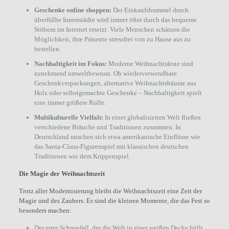
Geschenke online shoppen:
Der Einkaufsbummel durch
überfüllte Innenstädte wird immer öfter durch das bequeme
Stöbern im Internet ersetzt. Viele Menschen schätzen die
Möglichkeit, ihre Präsente stressfrei von zu Hause aus zu
bestellen.
Nachhaltigkeit im Fokus:
Moderne Weihnachtsfeste sind
zunehmend umweltbewusst. Ob wiederverwendbare
Geschenkverpackungen, alternative Weihnachtsbäume aus
Holz oder selbstgemachte Geschenke – Nachhaltigkeit spielt
eine immer größere Rolle.
Multikulturelle Vielfalt:
In einer globalisierten Welt fließen
verschiedene Bräuche und Traditionen zusammen. In
Deutschland mischen sich etwa amerikanische Einflüsse wie
das Santa-Claus-Figurenspiel mit klassischen deutschen
Traditionen wie dem Krippenspiel.
Die Magie der Weihnachtszeit
Trotz aller Modernisierung bleibt die Weihnachtszeit eine Zeit der
Magie und des Zaubers. Es sind die kleinen Momente, die das Fest so
besonders machen:
Der erste Schneefall, der die Welt in einer weißen Decke hüllt