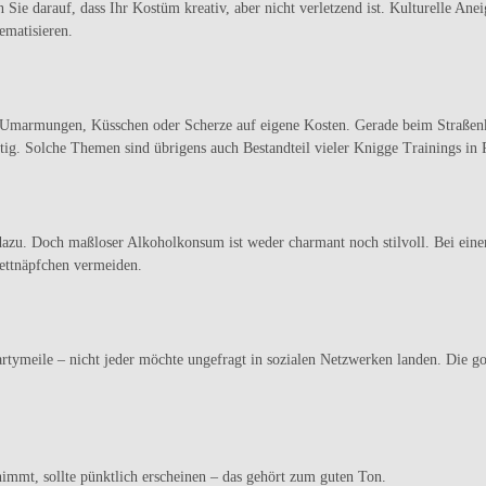
n Sie darauf, dass Ihr Kostüm kreativ, aber nicht verletzend ist. Kulturelle An
ematisieren.
g Umarmungen, Küsschen oder Scherze auf eigene Kosten. Gerade beim Straßenk
g. Solche Themen sind übrigens auch Bestandteil vieler Knigge Trainings in 
 dazu. Doch maßloser Alkoholkonsum ist weder charmant noch stilvoll. Bei ei
Fettnäpfchen vermeiden.
rtymeile – nicht jeder möchte ungefragt in sozialen Netzwerken landen. Die g
nimmt, sollte pünktlich erscheinen – das gehört zum guten Ton.