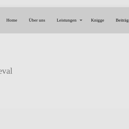
Home
Über uns
Leistungen
Knigge
Beiträg
eval