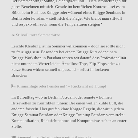
Der Sommer bringt Sonne, Leichtigkeit und… Herausforderungen für
gutes Benehmen mit sich. Gerade im beruflichen Kontext – sei es im
Büro, beim Business Knigge oder während eines Knigge Seminars in
Berlin oder Potsdam – stellt sich die Frage: Wie bleibt man stilvoll
und respektvoll, auch wenn die Temperaturen steigen?
☀️ Stilvoll trotz Sommerhitze
Leichte Kleidung ist im Sommer willkommen – doch sie sollte nicht
zu freizügig sein. Besonders bei einem Knigge Kurs oder einem
Knigge Workshop in Potsdam achten wir darauf, dass Professionalität
nicht unter dem Wetter leidet. Ärmellose Tops, Flip-Flops oder zu
kurze Hosen wirken schnell unpassend – selbst in lockeren
Branchen.
🌬 Klimaanlage oder Fenster auf? – Rücksicht ist Trumpf
Im Büroalltag – ob in Berlin, Potsdam oder remote – können
Hitzewellen zu Konflikten führen: Die einen wollen kühle Luft, die
anderen frösteln. Hier greifen klare Knigge Regeln, die wir in jedem
Knigge Seminar Potsdam oder Knigge Training Potsdam vermitteln:
Kommunikation, Rücksichtnahme und Kompromisse stehen an erster
Stelle.
🍽 Sommerliche Einladungen – mit Stil genießen