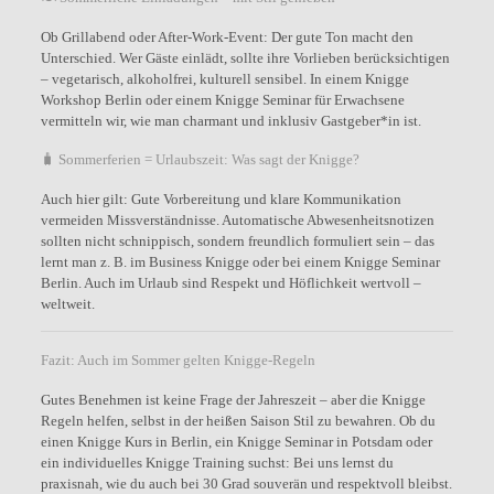
Ob Grillabend oder After-Work-Event: Der gute Ton macht den
Unterschied. Wer Gäste einlädt, sollte ihre Vorlieben berücksichtigen
– vegetarisch, alkoholfrei, kulturell sensibel. In einem Knigge
Workshop Berlin oder einem Knigge Seminar für Erwachsene
vermitteln wir, wie man charmant und inklusiv Gastgeber*in ist.
🧳 Sommerferien = Urlaubszeit: Was sagt der Knigge?
Auch hier gilt: Gute Vorbereitung und klare Kommunikation
vermeiden Missverständnisse. Automatische Abwesenheitsnotizen
sollten nicht schnippisch, sondern freundlich formuliert sein – das
lernt man z. B. im Business Knigge oder bei einem Knigge Seminar
Berlin. Auch im Urlaub sind Respekt und Höflichkeit wertvoll –
weltweit.
Fazit: Auch im Sommer gelten Knigge-Regeln
Gutes Benehmen ist keine Frage der Jahreszeit – aber die Knigge
Regeln helfen, selbst in der heißen Saison Stil zu bewahren. Ob du
einen Knigge Kurs in Berlin, ein Knigge Seminar in Potsdam oder
ein individuelles Knigge Training suchst: Bei uns lernst du
praxisnah, wie du auch bei 30 Grad souverän und respektvoll bleibst.