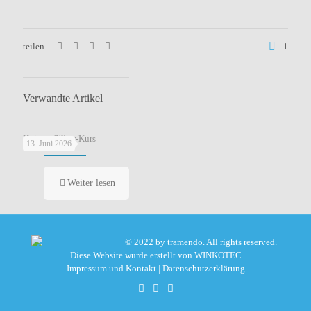
teilen
1
Verwandte Artikel
Knigge-Silber-Kurs
13. Juni 2026
Weiter lesen
© 2022 by tramendo. All rights reserved.
Diese Website wurde erstellt von
WINKOTEC
Impressum und Kontakt
|
Datenschutzerklärung