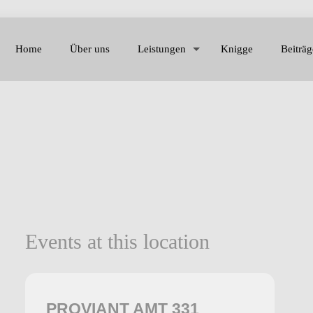
Home
Über uns
Leistungen
Knigge
Beiträg
Events at this location
PROVIANT AMT 331