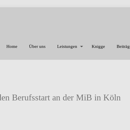
Home
Über uns
Leistungen
Knigge
Beiträg
en Berufsstart an der MiB in Köln