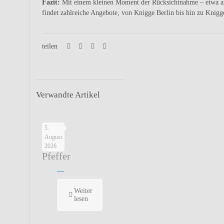
Fazit:
Mit einem kleinen Moment der Rücksichtnahme – etwa an d
findet zahlreiche Angebote, von Knigge Berlin bis hin zu Knigg
teilen
Verwandte Artikel
Salz
5.
August
und
2026
Pfeffer
Weiter
lesen