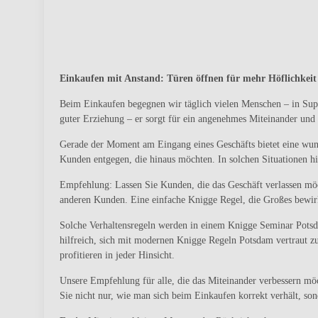
Einkaufen mit Anstand: Türen öffnen für mehr Höflichkeit
Beim Einkaufen begegnen wir täglich vielen Menschen – in Supe
guter Erziehung – er sorgt für ein angenehmes Miteinander und 
Gerade der Moment am Eingang eines Geschäfts bietet eine wund
Kunden entgegen, die hinaus möchten. In solchen Situationen hi
Empfehlung: Lassen Sie Kunden, die das Geschäft verlassen möch
anderen Kunden. Eine einfache Knigge Regel, die Großes bewir
Solche Verhaltensregeln werden in einem Knigge Seminar Potsda
hilfreich, sich mit modernen Knigge Regeln Potsdam vertraut z
profitieren in jeder Hinsicht.
Unsere Empfehlung für alle, die das Miteinander verbessern m
Sie nicht nur, wie man sich beim Einkaufen korrekt verhält, son