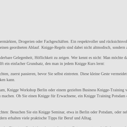
rmärkten, Drogerien oder Fachgeschäften. Ein respektvoller und rücksichtsvol
einen geordneten Ablauf. Knigge-Regeln sind dabei nicht altmodisch, sondern a
erbare Gelegenheit, Höflichkeit zu zeigen. Wer kennt es nicht: Man möchte d
lft ein einfacher Grundsatz, den man in jedem Knigge Kurs lernt:
ten, zuerst passieren, bevor Sie selbst eintreten. Diese kleine Geste vermeide
ken kann.
m, Knigge Workshop Berlin oder einem gezielten Business Knigge-Training verm
u machen. Ob Sie einen Knigge für Erwachsene, ein Knigge Training Potsdam o
öchten: Besuchen Sie ein Knigge Seminar, etwa in Berlin oder Potsdam, oder n
dern erhalten viele praktische Tipps für Beruf und Alltag.