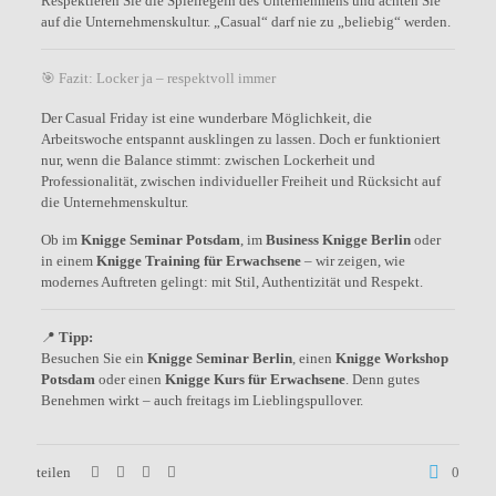
Respektieren Sie die Spielregeln des Unternehmens und achten Sie
auf die Unternehmenskultur. „Casual“ darf nie zu „beliebig“ werden.
🎯 Fazit: Locker ja – respektvoll immer
Der Casual Friday ist eine wunderbare Möglichkeit, die
Arbeitswoche entspannt ausklingen zu lassen. Doch er funktioniert
nur, wenn die Balance stimmt: zwischen Lockerheit und
Professionalität, zwischen individueller Freiheit und Rücksicht auf
die Unternehmenskultur.
Ob im
Knigge Seminar Potsdam
, im
Business Knigge Berlin
oder
in einem
Knigge Training für Erwachsene
– wir zeigen, wie
modernes Auftreten gelingt: mit Stil, Authentizität und Respekt.
📍
Tipp:
Besuchen Sie ein
Knigge Seminar Berlin
, einen
Knigge Workshop
Potsdam
oder einen
Knigge Kurs für Erwachsene
. Denn gutes
Benehmen wirkt – auch freitags im Lieblingspullover.
teilen
0