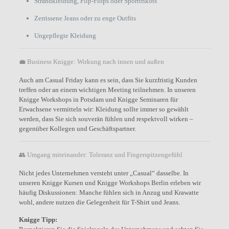
Strandkleidung, Flip-Flops oder Sporttrikots
Zerrissene Jeans oder zu enge Outfits
Ungepflegte Kleidung
💼 Business Knigge: Wirkung nach innen und außen
Auch am Casual Friday kann es sein, dass Sie kurzfristig Kunden
treffen oder an einem wichtigen Meeting teilnehmen. In unseren
Knigge Workshops in Potsdam und Knigge Seminaren für
Erwachsene vermitteln wir: Kleidung sollte immer so gewählt
werden, dass Sie sich souverän fühlen und respektvoll wirken –
gegenüber Kollegen und Geschäftspartner.
👥 Umgang miteinander: Toleranz und Fingerspitzengefühl
Nicht jedes Unternehmen versteht unter „Casual“ dasselbe. In
unseren Knigge Kursen und Knigge Workshops Berlin erleben wir
häufig Diskussionen: Manche fühlen sich in Anzug und Krawatte
wohl, andere nutzen die Gelegenheit für T-Shirt und Jeans.
Knigge Tipp: