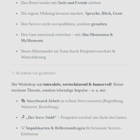
Den Beruf wieder mit
Stolz und Freude
erleben
Die eigene Wirkung bewusst machen:
Sprache, Blick, Geste
Den Service nicht nur ausführen, sondern
gestalten
Den Gast emotional erreichen – mit
Aha-Momenten &
MyMoments
Neues Miteinander im Team durch Perspektivwechsel &
Wertschätzung
✨ So haben wir gearbeitet
Der Workshop war
interaktiv, wertschätzend & humorvoll
. Keine
trockene Theorie, sondern lebendige Impulse – u. a. mit:
🎭
Storyboard-Arbeit
zu echten Serviceszenen (Begrüßung,
Wartezeit, Bestellung)
🪑
„Der leere Stuhl“
– Perspektivwechsel aus Sicht des Gastes
💡
Impulskarten & Reflexionsfragen
für bewusste Service-
Erlebnisse