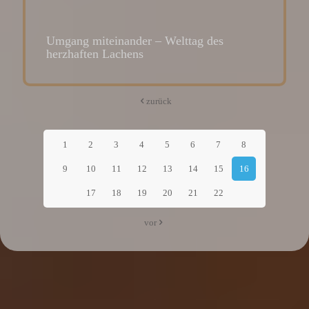
Umgang miteinander – Welttag des
herzhaften Lachens
zurück
1
2
3
4
5
6
7
8
9
10
11
12
13
14
15
16
17
18
19
20
21
22
vor